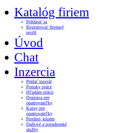
Katalóg firiem
Prihlásiť sa
Registrovať firemný
profil
Úvod
Chat
Inzercia
Pridať inzerát
Ponuky práce
Hľadám prácu
Doprava pre
opatrovateľky
Kurzy pre
opatrovateľky
Predám, kúpim
Daňové a poradenské
služby