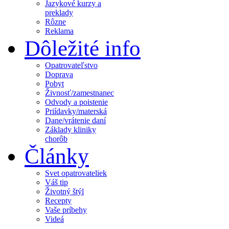
Jazykové kurzy a
preklady
Rôzne
Reklama
Dôležité info
Opatrovateľstvo
Doprava
Pobyt
Živnosť/zamestnanec
Odvody a poistenie
Priídavky/materská
Dane/vrátenie daní
Základy kliniky
chorôb
Články
Svet opatrovateliek
Váš tip
Životný štýl
Recepty
Vaše príbehy
Videá