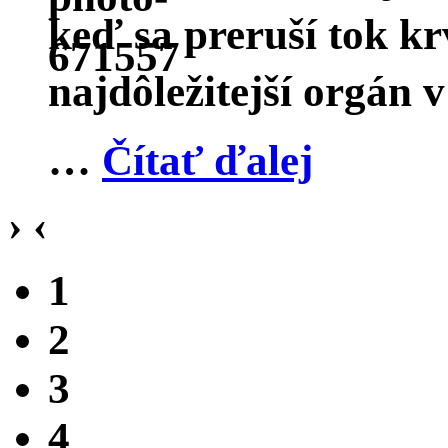
keď sa preruší tok kr
najdôležitejší orgán v
…
Čítať ďalej
›
‹
1
2
3
4