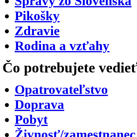
Správy zo Slovenska
Pikošky
Zdravie
Rodina a vzťahy
Čo potrebujete vedie
Opatrovateľstvo
Doprava
Pobyt
Živnosť/zamestnanec