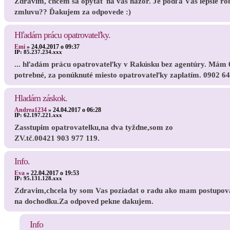
Zdravím, chcem sa opýtať na váš názor. Je podľa Vás lepšie ro
zmluvu?? Ďakujem za odpovede :)
Hľadám prácu opatrovateľky.
Emi
»
24.04.2017 o 09:37
IP:
85.237.234.xxx
... hľadám prácu opatrovateľky v Rakúsku bez agentúry. Mám 6
potrebné, za ponúknuté miesto opatrovateľky zaplatím. 0902 640
Hladám záskok.
Andrea1234
»
24.04.2017 o 06:28
IP:
62.197.221.xxx
Zasstupim opatrovatelku,na dva tyždne,som zo
ZV.tč.00421 903 977 119.
Info.
Eva
»
22.04.2017 o 19:53
IP:
95.131.128.xxx
Zdravim,chcela by som Vas poziadat o radu ako mam postupovat
na dochodku.Za odpoved pekne dakujem.
Info