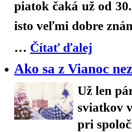
piatok čaká už od 30
isto veľmi dobre zná
…
Čítať ďalej
Ako sa z Vianoc nez
Už len pár
sviatkov 
pri spoloč