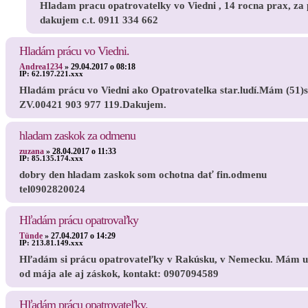
Hladam pracu opatrovatelky vo Viedni , 14 rocna prax, za
dakujem c.t. 0911 334 662
Hladám prácu vo Viedni.
Andrea1234
»
29.04.2017 o 08:18
IP:
62.197.221.xxx
Hladám prácu vo Viedni ako Opatrovatelka star.ludí.Mám (51)
ZV.00421 903 977 119.Dakujem.
hladam zaskok za odmenu
zuzana
»
28.04.2017 o 11:33
IP:
85.135.174.xxx
dobry den hladam zaskok som ochotna dať fin.odmenu
tel0902820024
Hľadám prácu opatrovaľky
Tünde
»
27.04.2017 o 14:29
IP:
213.81.149.xxx
Hľadám si prácu opatrovateľky v Rakúsku, v Nemecku. Mám u
od mája ale aj záskok, kontakt: 0907094589
Hľadám prácu opatrovateľky.