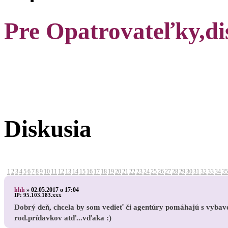
Pre Opatrovateľky,di
Diskusia
1
2
3
4
5
6
7
8
9
10
11
12
13
14
15
16
17
18
19
20
21
22
23
24
25
26
27
28
29
30
31
32
33
34
35
hhh
»
02.05.2017 o 17:04
IP:
95.103.183.xxx
Dobrý deň, chcela by som vedieť či agentúry pomáhajú s vyba
rod.prídavkov atď...vďaka :)