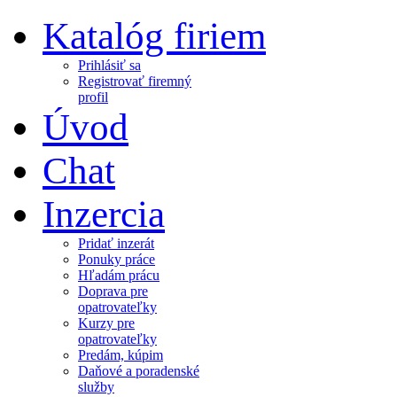
Katalóg firiem
Prihlásiť sa
Registrovať firemný
profil
Úvod
Chat
Inzercia
Pridať inzerát
Ponuky práce
Hľadám prácu
Doprava pre
opatrovateľky
Kurzy pre
opatrovateľky
Predám, kúpim
Daňové a poradenské
služby