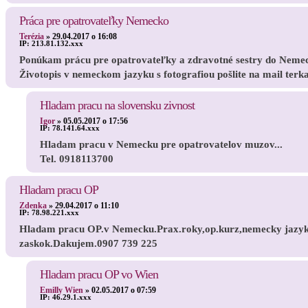
Práca pre opatrovateľky Nemecko
Terézia
»
29.04.2017 o 16:08
IP:
213.81.132.xxx
Ponúkam prácu pre opatrovateľky a zdravotné sestry do Nemecka
Životopis v nemeckom jazyku s fotografiou pošlite na mail te
Hladam pracu na slovensku zivnost
Igor
»
05.05.2017 o 17:56
IP:
78.141.64.xxx
Hladam pracu v Nemecku pre opatrovatelov muzov...
Tel. 0918113700
Hladam pracu OP
Zdenka
»
29.04.2017 o 11:10
IP:
78.98.221.xxx
Hladam pracu OP.v Nemecku.Prax.roky,op.kurz,nemecky jazy
zaskok.Dakujem.0907 739 225
Hladam pracu OP vo Wien
Emilly Wien
»
02.05.2017 o 07:59
IP:
46.29.1.xxx