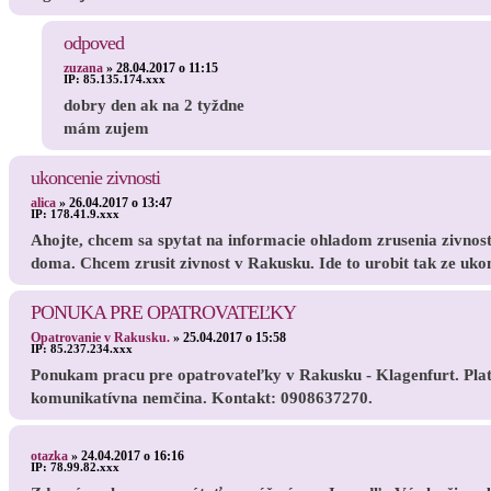
odpoved
zuzana
»
28.04.2017 o 11:15
IP:
85.135.174.xxx
dobry den ak na 2 tyždne
mám zujem
ukoncenie zivnosti
alica
»
26.04.2017 o 13:47
IP:
178.41.9.xxx
Ahojte, chcem sa spytat na informacie ohladom zrusenia zivnost
doma. Chcem zrusit zivnost v Rakusku. Ide to urobit tak ze uk
PONUKA PRE OPATROVATEĽKY
Opatrovanie v Rakusku.
»
25.04.2017 o 15:58
IP:
85.237.234.xxx
Ponukam pracu pre opatrovateľky v Rakusku - Klagenfurt. Plat 
komunikatívna nemčina. Kontakt: 0908637270.
otazka
»
24.04.2017 o 16:16
IP:
78.99.82.xxx