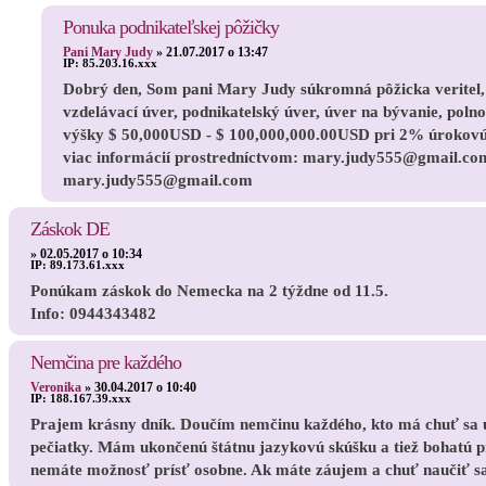
Ponuka podnikateľskej pôžičky
Pani Mary Judy
»
21.07.2017 o 13:47
IP:
85.203.16.xxx
Dobrý den, Som pani Mary Judy súkromná pôžicka veritel, 
vzdelávací úver, podnikatelský úver, úver na bývanie, poln
výšky $ 50,000USD - $ 100,000,000.00USD pri 2% úrokovú mi
viac informácií prostredníctvom: mary.judy555@gmail.com
mary.judy555@gmail.com
Záskok DE
»
02.05.2017 o 10:34
IP:
89.173.61.xxx
Ponúkam záskok do Nemecka na 2 týždne od 11.5.
Info: 0944343482
Nemčina pre každého
Veronika
»
30.04.2017 o 10:40
IP:
188.167.39.xxx
Prajem krásny dník. Doučím nemčinu každého, kto má chuť sa uč
pečiatky. Mám ukončenú štátnu jazykovú skúšku a tiež bohatú p
nemáte možnosť prísť osobne. Ak máte záujem a chuť naučiť s