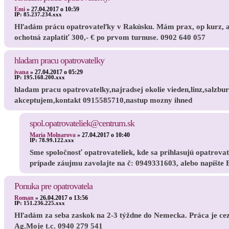
Emi
»
27.04.2017 o 10:59
IP:
85.237.234.xxx
Hľadám prácu opatrovateľky v Rakúsku. Mám prax, op kurz, akt
ochotná zaplatiť 300,- € po prvom turnuse. 0902 640 057
hladam pracu opatrovatelky
ivana
»
27.04.2017 o 05:29
IP:
195.168.200.xxx
hladam pracu opatrovatelky,najradsej okolie vieden,linz,salz
akceptujem,kontakt 0915585710,nastup mozny ihned
spol.opatrovateliek@centrum.sk
Maria Molnarova
»
27.04.2017 o 10:40
IP:
78.99.122.xxx
Sme spoločnosť opatrovateliek, kde sa prihlasujú opatrova
prípade záujmu zavolajte na č: 0949331603, alebo napíšte
Ponuka pre opatrovatela
Roman
»
26.04.2017 o 13:56
IP:
151.236.225.xxx
Hľadám za seba zaskok na 2-3 týždne do Nemecka. Práca je ce
Ag.Moje t.c. 0940 279 541