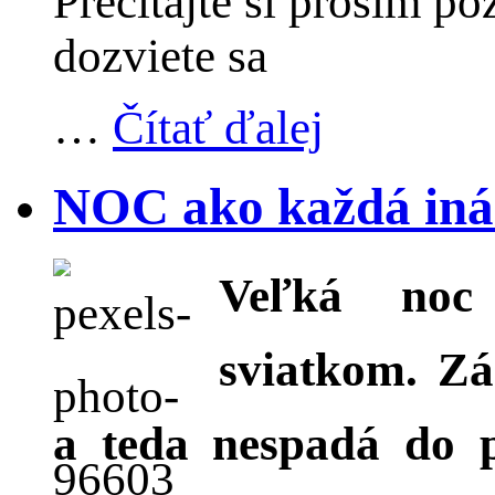
Prečítajte si prosím po
dozviete sa
…
Čítať ďalej
NOC ako každá iná?
Veľká noc 
sviatkom. Zá
a teda nespadá do 