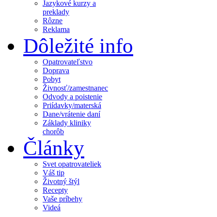
Jazykové kurzy a
preklady
Rôzne
Reklama
Dôležité info
Opatrovateľstvo
Doprava
Pobyt
Živnosť/zamestnanec
Odvody a poistenie
Priídavky/materská
Dane/vrátenie daní
Základy kliniky
chorôb
Články
Svet opatrovateliek
Váš tip
Životný štýl
Recepty
Vaše príbehy
Videá