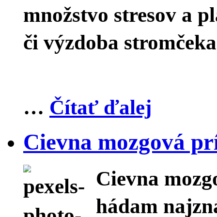
množstvo stresov a p
či výzdoba stromček
…
Čítať ďalej
Cievna mozgová pr
Cievna mozgo
hádam najzná