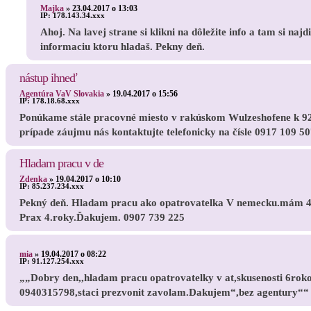
Majka
»
23.04.2017 o 13:03
IP:
178.143.34.xxx
Ahoj. Na lavej strane si klikni na dôležite info a tam si naj
informaciu ktoru hladaš. Pekny deň.
nástup ihneď
Agentúra VaV Slovakia
»
19.04.2017 o 15:56
IP:
178.18.68.xxx
Ponúkame stále pracovné miesto v rakúskom Wulzeshofene k 92 
prípade záujmu nás kontaktujte telefonicky na čísle 0917 109 50
Hladam pracu v de
Zdenka
»
19.04.2017 o 10:10
IP:
85.237.234.xxx
Pekný deň. Hladam pracu ako opatrovatelka V nemecku.mám 4
Prax 4.roky.Ďakujem. 0907 739 225
mia
»
19.04.2017 o 08:22
IP:
91.127.254.xxx
„„Dobry den,,hladam pracu opatrovatelky v at,skusenosti 6roko
0940315798,staci prezvonit zavolam.Dakujem“,bez agentury““