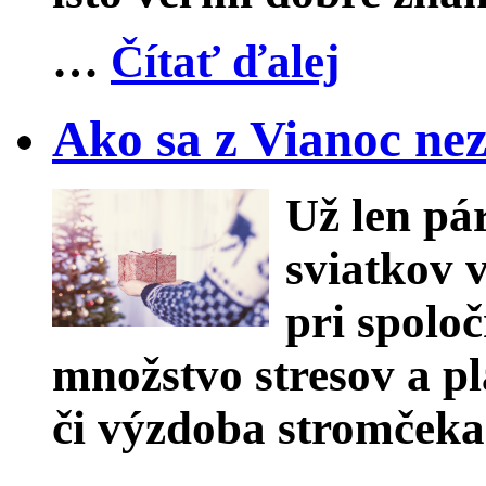
…
Čítať ďalej
Ako sa z Vianoc nez
Už len pár
sviatkov 
pri spoloč
množstvo stresov a p
či výzdoba stromček