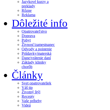
Jazykové kurzy a
preklady
Rôzne
Reklama
Dôležité info
Opatrovateľstvo
Doprava
Pobyt
Živnosť/zamestnanec
Odvody a poistenie
Priídavky/materská
Dane/vrátenie daní
Základy kliniky
chorôb
Články
Svet opatrovateliek
Váš tip
Životný štýl
Recepty
Vaše príbehy
Videá