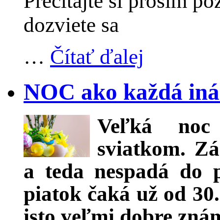
Prečítajte si prosím po
dozviete sa
…
Čítať ďalej
NOC ako každá iná?
Veľká noc 
sviatkom. Zá
a teda nespadá do 
piatok čaká už od 30
isto veľmi dobre zná