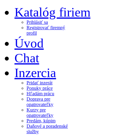
Katalóg firiem
Prihlásiť sa
Registrovať firemný
profil
Úvod
Chat
Inzercia
Pridať inzerát
Ponuky práce
Hľadám prácu
Doprava pre
opatrovateľky
Kurzy pre
opatrovateľky
Predám, kúpim
Daňové a poradenské
služby