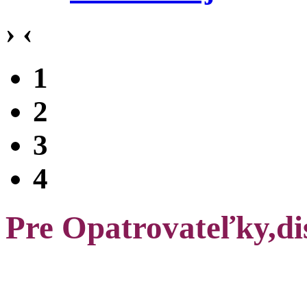
›
‹
1
2
3
4
Pre Opatrovateľky,di