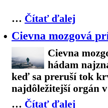
…
Čítať ďalej
Cievna mozgová pr
Cievna mozgo
hádam najzná
keď sa preruší tok kr
najdôležitejší orgán v
…
Čítať ďalej