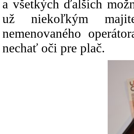
a všetkých ďalších možn
už niekoľkým majit
nemenovaného operátor
nechať oči pre plač.