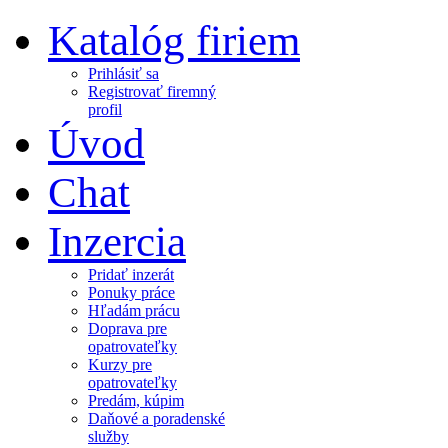
Katalóg firiem
Prihlásiť sa
Registrovať firemný
profil
Úvod
Chat
Inzercia
Pridať inzerát
Ponuky práce
Hľadám prácu
Doprava pre
opatrovateľky
Kurzy pre
opatrovateľky
Predám, kúpim
Daňové a poradenské
služby