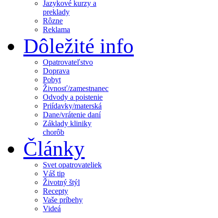
Jazykové kurzy a
preklady
Rôzne
Reklama
Dôležité info
Opatrovateľstvo
Doprava
Pobyt
Živnosť/zamestnanec
Odvody a poistenie
Priídavky/materská
Dane/vrátenie daní
Základy kliniky
chorôb
Články
Svet opatrovateliek
Váš tip
Životný štýl
Recepty
Vaše príbehy
Videá