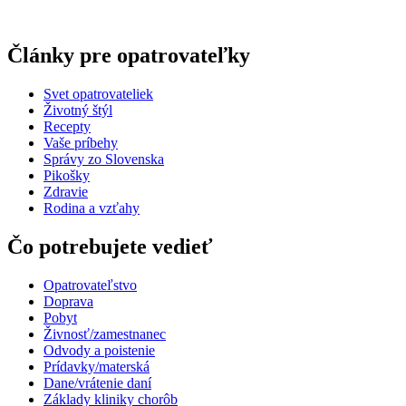
Články pre opatrovateľky
Svet opatrovateliek
Životný štýl
Recepty
Vaše príbehy
Správy zo Slovenska
Pikošky
Zdravie
Rodina a vzťahy
Čo potrebujete vedieť
Opatrovateľstvo
Doprava
Pobyt
Živnosť/zamestnanec
Odvody a poistenie
Prídavky/materská
Dane/vrátenie daní
Základy kliniky chorôb