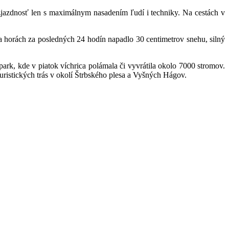
zjazdnosť len s maximálnym nasadením ľudí i techniky. Na cestách v
 horách za posledných 24 hodín napadlo 30 centimetrov snehu, silný
ark, kde v piatok víchrica polámala či vyvrátila okolo 7000 stromov.
ristických trás v okolí Štrbského plesa a Vyšných Hágov.