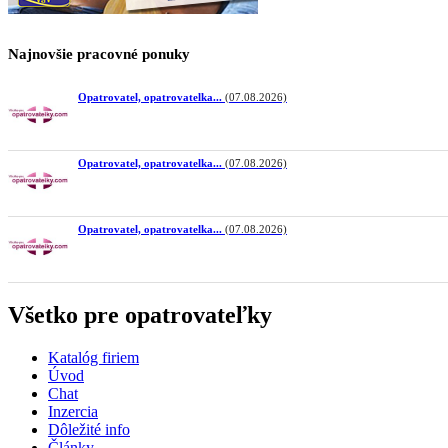
Najnovšie pracovné ponuky
Opatrovatel, opatrovatelka...
(07.08.2026)
Opatrovatel, opatrovatelka...
(07.08.2026)
Opatrovatel, opatrovatelka...
(07.08.2026)
Všetko pre opatrovateľky
Katalóg firiem
Úvod
Chat
Inzercia
Dôležité info
Články