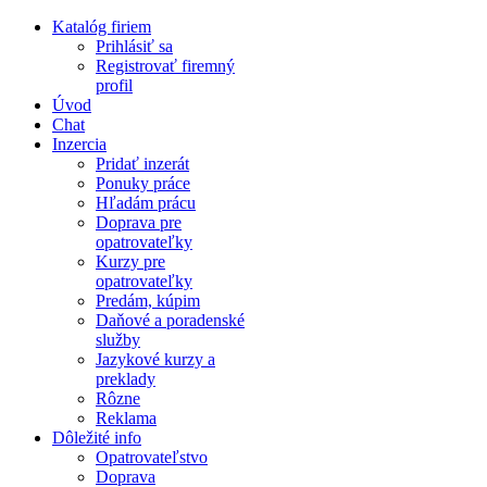
Katalóg firiem
Prihlásiť sa
Registrovať firemný
profil
Úvod
Chat
Inzercia
Pridať inzerát
Ponuky práce
Hľadám prácu
Doprava pre
opatrovateľky
Kurzy pre
opatrovateľky
Predám, kúpim
Daňové a poradenské
služby
Jazykové kurzy a
preklady
Rôzne
Reklama
Dôležité info
Opatrovateľstvo
Doprava