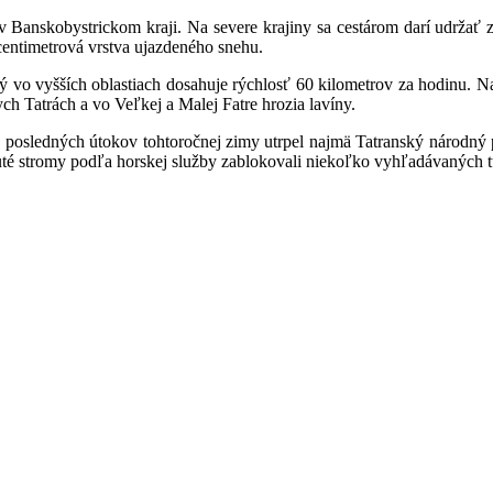
v Banskobystrickom kraji. Na severe krajiny sa cestárom darí udržať 
centimetrová vrstva ujazdeného snehu.
 vo vyšších oblastiach dosahuje rýchlosť 60 kilometrov za hodinu. Na
h Tatrách a vo Veľkej a Malej Fatre hrozia lavíny.
z posledných útokov tohtoročnej zimy utrpel najmä Tatranský národný p
té stromy podľa horskej služby zablokovali niekoľko vyhľadávaných tu