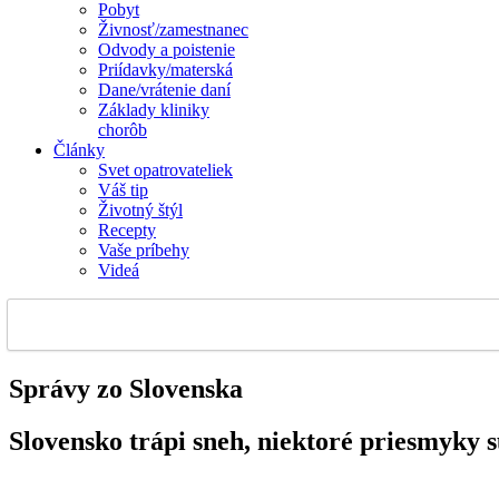
Pobyt
Živnosť/zamestnanec
Odvody a poistenie
Priídavky/materská
Dane/vrátenie daní
Základy kliniky
chorôb
Články
Svet opatrovateliek
Váš tip
Životný štýl
Recepty
Vaše príbehy
Videá
Správy zo Slovenska
Slovensko trápi sneh, niektoré priesmyky 