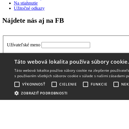
Na stiahnutie
Užitočné odkazy
Nájdete nás aj na FB
Užívateľské meno
Heslo
Táto webová lokalita používa súbory cookie
Pamätaj si ma
Táto webová lokalita používa súbory cookie na zlepšenie používateľs
s používaním všetkých súborov cookie v súlade s našimi zásadami p
VÝKONNOSŤ
CIELENIE
FUNKCIE
NEK
Nepamätáš si heslo?
ZOBRAZIŤ PODROBNOSTI
Nepamätáš si užívateľské meno?
Vytvoriť účet
Pravidlá portálu
Katalógy