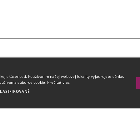
.
kej skúsenosti. Používaním našej webovej lokality vyjadrujete súhlas
oužívania súborov cookie.
Prečítať viac
LASIFIKOVANÉ