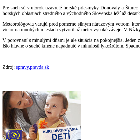
Pre sneh sú v utorok uzavreté horské priesmyky Donovaly a Šturec 
horských oblastiach stredného a východného Slovenska leží až desať
Meteorológovia varujú pred pomerne silným nárazovým vetrom, ktorý
vietor na mnohých miestach vytvoril až meter vysoké záveje. V Nízkyc
V porovnaní s minulými dňami je ale situácia na pokojnejšia. Jeden 
Išlo hlavne o suché kmene napadnuté v minulosti lykožrútom. Spadnu
Zdroj:
spravy.pravda.sk