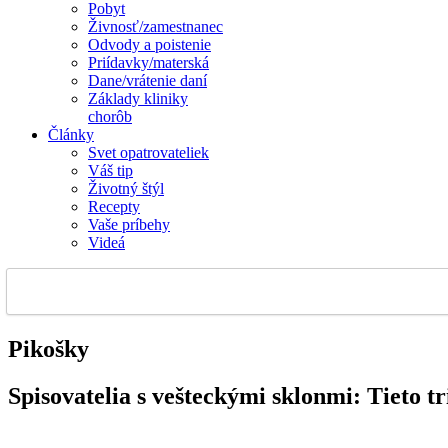
Pobyt
Živnosť/zamestnanec
Odvody a poistenie
Priídavky/materská
Dane/vrátenie daní
Základy kliniky
chorôb
Články
Svet opatrovateliek
Váš tip
Životný štýl
Recepty
Vaše príbehy
Videá
Pikošky
Spisovatelia s vešteckými sklonmi: Tieto tr