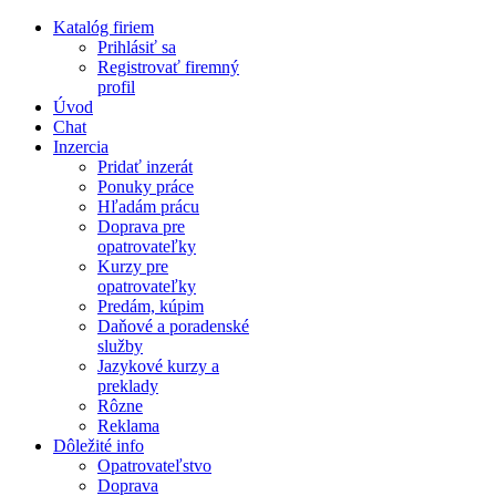
Katalóg firiem
Prihlásiť sa
Registrovať firemný
profil
Úvod
Chat
Inzercia
Pridať inzerát
Ponuky práce
Hľadám prácu
Doprava pre
opatrovateľky
Kurzy pre
opatrovateľky
Predám, kúpim
Daňové a poradenské
služby
Jazykové kurzy a
preklady
Rôzne
Reklama
Dôležité info
Opatrovateľstvo
Doprava