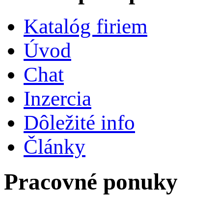
Opatrovatel, opatrovatelka...
Všetko pre opatrovat
Katalóg firiem
Úvod
Chat
Inzercia
Dôležité info