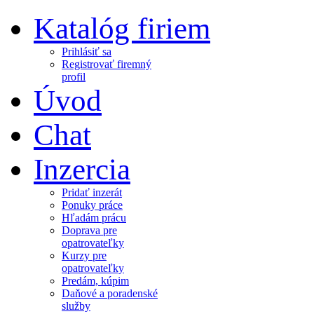
Katalóg firiem
Prihlásiť sa
Registrovať firemný
profil
Úvod
Chat
Inzercia
Pridať inzerát
Ponuky práce
Hľadám prácu
Doprava pre
opatrovateľky
Kurzy pre
opatrovateľky
Predám, kúpim
Daňové a poradenské
služby