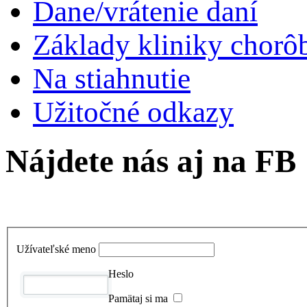
Živnosť/zamestnanec
Odvody a poistenie
Prídavky/materská
Dane/vrátenie daní
Základy kliniky chorô
Na stiahnutie
Užitočné odkazy
Nájdete nás aj na FB