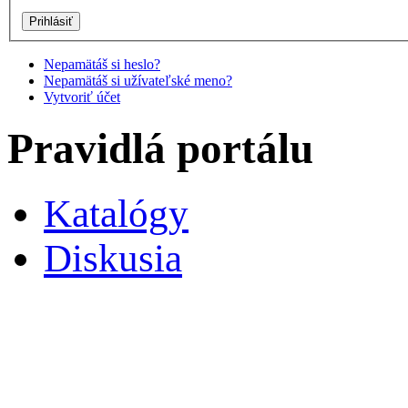
Užívateľské meno
Heslo
Pamätaj si ma
Nepamätáš si heslo?
Nepamätáš si užívateľské meno?
Vytvoriť účet
Pravidlá portálu
Katalógy
Diskusia