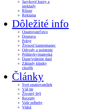
Jazykové kurzy a
preklady
Rôzne
Reklama
Dôležité info
Opatrovateľstvo
Doprava
Pobyt
Živnosť/zamestnanec
Odvody a poistenie
Priídavky/materská
Dane/vrátenie daní
Základy kliniky
chorôb
Články
Svet opatrovateliek
Váš tip
Životný štýl
Recepty
Vaše príbehy
Videá