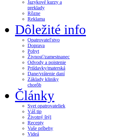
Jazykové kurzy a
preklady
Rôzne
Reklama
Dôležité info
Opatrovateľstvo
Doprava
Pobyt
Živnosť/zamestnanec
Odvody a poistenie
Priídavky/materská
Dane/vrátenie daní
Základy kliniky
chorôb
Články
Svet opatrovateliek
Váš tip
Životný štýl
Recepty
Vaše príbehy
Videá