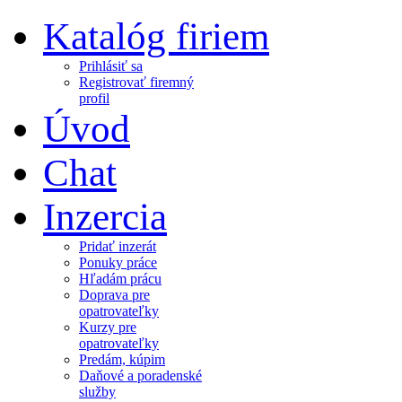
Katalóg firiem
Prihlásiť sa
Registrovať firemný
profil
Úvod
Chat
Inzercia
Pridať inzerát
Ponuky práce
Hľadám prácu
Doprava pre
opatrovateľky
Kurzy pre
opatrovateľky
Predám, kúpim
Daňové a poradenské
služby