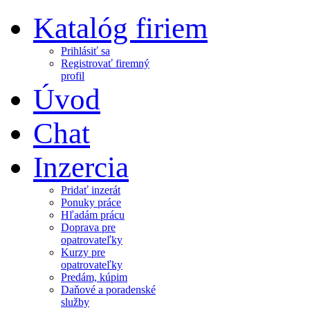
Katalóg firiem
Prihlásiť sa
Registrovať firemný
profil
Úvod
Chat
Inzercia
Pridať inzerát
Ponuky práce
Hľadám prácu
Doprava pre
opatrovateľky
Kurzy pre
opatrovateľky
Predám, kúpim
Daňové a poradenské
služby