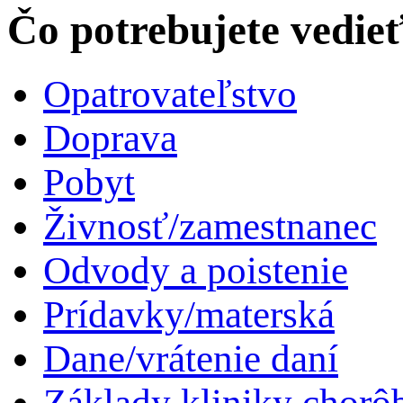
Čo potrebujete vedie
Opatrovateľstvo
Doprava
Pobyt
Živnosť/zamestnanec
Odvody a poistenie
Prídavky/materská
Dane/vrátenie daní
Základy kliniky chorô