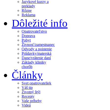
Jazykové kurzy a
preklady
Rôzne
Reklama
Dôležité info
Opatrovateľstvo
Doprava
Pobyt
Živnosť/zamestnanec
Odvody a poistenie
Priídavky/materská
Dane/vrátenie daní
Základy kliniky
chorôb
Články
Svet opatrovateliek
Váš tip
Životný štýl
Recepty
Vaše príbehy
Videá