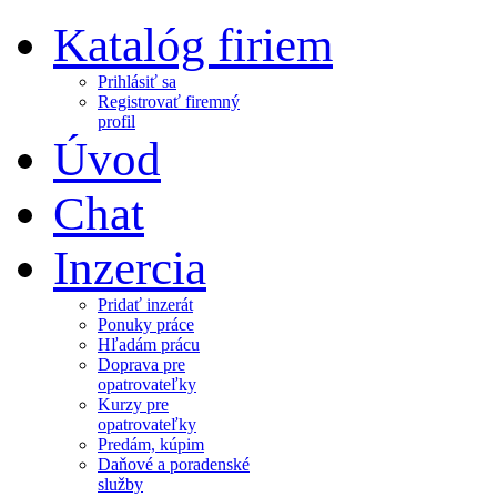
Katalóg firiem
Prihlásiť sa
Registrovať firemný
profil
Úvod
Chat
Inzercia
Pridať inzerát
Ponuky práce
Hľadám prácu
Doprava pre
opatrovateľky
Kurzy pre
opatrovateľky
Predám, kúpim
Daňové a poradenské
služby