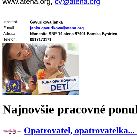
www.atena.org,
cv@atena.org
Inzerent:
Gavurikova janka
E-mail:
janka.gavurikova@atena.org
Adresa:
Námestie SNP 14 atena 97401 Banska Bystrica
Telefón:
0917173171
Najnovšie pracovné ponu
Opatrovatel, opatrovatelka...