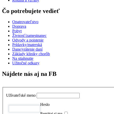
Rodina a vzťahy
Čo potrebujete vedieť
Opatrovateľstvo
Doprava
Pobyt
Živnosť/zamestnanec
Odvody a poistenie
Prídavky/materská
Dane/vrátenie daní
Základy kliniky chorôb
Na stiahnutie
Užitočné odkazy
Nájdete nás aj na FB
Užívateľské meno
Heslo
Pamätaj si ma