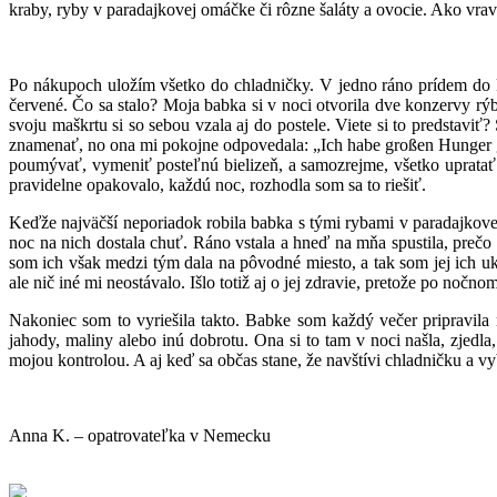
kraby, ryby v paradajkovej omáčke či rôzne šaláty a ovocie. Ako vrav
Po nákupoch uložím všetko do chladničky. V jedno ráno prídem do k
červené. Čo sa stalo? Moja babka si v noci otvorila dve konzervy rýb
svoju maškrtu si so sebou vzala aj do postele. Viete si to predstaviť
znamenať, no ona mi pokojne odpovedala: „Ich habe großen Hunger ge
poumývať, vymeniť posteľnú bielizeň, a samozrejme, všetko upratať. 
pravidelne opakovalo, každú noc, rozhodla som sa to riešiť.
Keďže najväčší neporiadok robila babka s tými rybami v paradajkovej
noc na nich dostala chuť. Ráno vstala a hneď na mňa spustila, prečo 
som ich však medzi tým dala na pôvodné miesto, a tak som jej ich u
ale nič iné mi neostávalo. Išlo totiž aj o jej zdravie, pretože po noč
Nakoniec som to vyriešila takto. Babke som každý večer pripravila n
jahody, maliny alebo inú dobrotu. Ona si to tam v noci našla, zjedla
mojou kontrolou. A aj keď sa občas stane, že navštívi chladničku a vyb
Anna K. – opatrovateľka v Nemecku