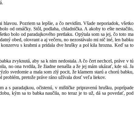
á.
 hlavou. Pozriem sa lepšie, a čo nevidím. Všade neporiadok, všetko
bolo od omáčky. Stôl, podlaha, chladnička. A akoby to ešte nestačilo,
 všetko bolo od paradajkového pretlaku. Opýtala som sa jej, čo toto ma
ný obed, olovrant a aj večeru, no nezostávalo mi nič iné, len babku
 konzervu s krabmi a pridala dve hrušky a pol kila hrozna. Keď sa to
abka zvyknutá, aby sa k nim nedostala. A čo čert nechcel, práve v tú
la, no ona tvrdila, že žiadne nenašla a že jej mám ukázať, kde sú. Ja
rýzlo svedomie a mala som zlý pocit, že klamem starú a chorú babku,
bol problém, pretože práve ráno užívala dosť veľa liekov.
om a s paradajkou, očistenú, v mištičke pripravenú hrušku, poprípade
 dobu, kým sa to babka naučila, no teraz je to už, dá sa povedať, pod