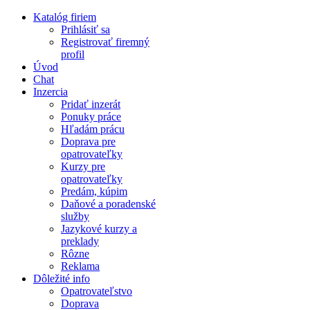
Katalóg firiem
Prihlásiť sa
Registrovať firemný
profil
Úvod
Chat
Inzercia
Pridať inzerát
Ponuky práce
Hľadám prácu
Doprava pre
opatrovateľky
Kurzy pre
opatrovateľky
Predám, kúpim
Daňové a poradenské
služby
Jazykové kurzy a
preklady
Rôzne
Reklama
Dôležité info
Opatrovateľstvo
Doprava