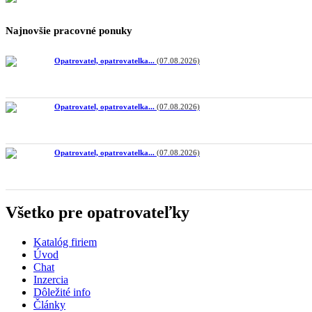
Najnovšie pracovné ponuky
Opatrovatel, opatrovatelka...
(07.08.2026)
Opatrovatel, opatrovatelka...
(07.08.2026)
Opatrovatel, opatrovatelka...
(07.08.2026)
Všetko pre opatrovateľky
Katalóg firiem
Úvod
Chat
Inzercia
Dôležité info
Články