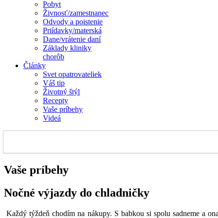
Pobyt
Živnosť/zamestnanec
Odvody a poistenie
Priídavky/materská
Dane/vrátenie daní
Základy kliniky
chorôb
Články
Svet opatrovateliek
Váš tip
Životný štýl
Recepty
Vaše príbehy
Videá
Vaše príbehy
Nočné výjazdy do chladničky
Každý týždeň chodím na nákupy. S babkou si spolu sadneme a ona 