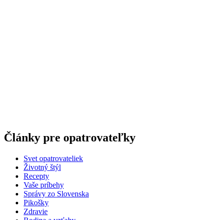
Články pre opatrovateľky
Svet opatrovateliek
Životný štýl
Recepty
Vaše príbehy
Správy zo Slovenska
Pikošky
Zdravie