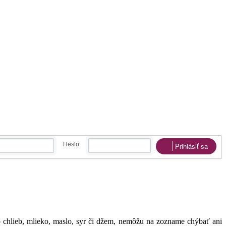
Heslo:
Prihlásiť sa
chlieb, mlieko, maslo, syr či džem, nemôžu na zozname chýbať ani