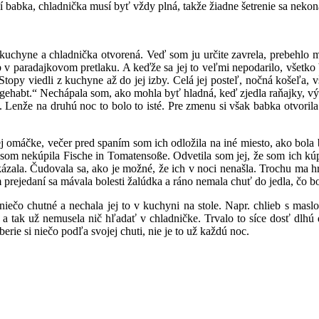
í babka, chladnička musí byť vždy plná, takže žiadne šetrenie sa nekon
uchyne a chladnička otvorená. Veď som ju určite zavrela, prebehlo mi
 v paradajkovom pretlaku. A keďže sa jej to veľmi nepodarilo, všetko 
? Stopy viedli z kuchyne až do jej izby. Celá jej posteľ, nočná košeľa,
habt.“ Nechápala som, ako mohla byť hladná, keď zjedla raňajky, výdat
Lenže na druhú noc to bolo to isté. Pre zmenu si však babka otvorila
 omáčke, večer pred spaním som ich odložila na iné miesto, ako bola b
som nekúpila Fische in Tomatensoße. Odvetila som jej, že som ich kúpi
kázala. Čudovala sa, ako je možné, že ich v noci nenašla. Trochu ma h
nom prejedaní sa mávala bolesti žalúdka a ráno nemala chuť do jedla, čo 
iečo chutné a nechala jej to v kuchyni na stole. Napr. chlieb s masl
, a tak už nemusela nič hľadať v chladničke. Trvalo to síce dosť dlhú
erie si niečo podľa svojej chuti, nie je to už každú noc.