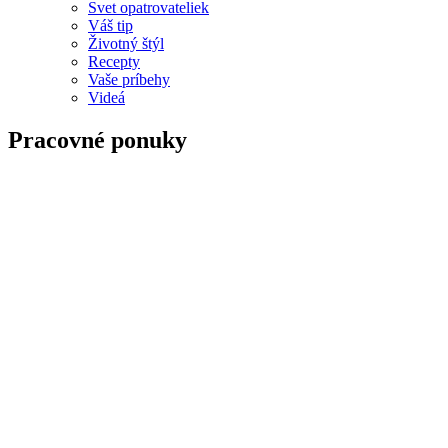
Svet opatrovateliek
Váš tip
Životný štýl
Recepty
Vaše príbehy
Videá
Pracovné ponuky